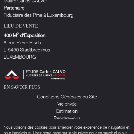
Maître Carlos CALVO
Partenaire
Fiduciaire des Pme à Luxembourg
LIEU DE VENTE
2
400 M
d'Exposition
6, rue Pierre Risch
L-5450 Stadtbredimus
LUXEMBOURG
EN SAVOIR PLUS
Conditions Générales du Site
Vie privée
Estimation
Rendez-vous
Contact
Nous utilisons des cookies pour améliorer votre expérience de navigation et
pour l'analytique. Lisez notre page sur la vie privée pour en savoir plus sur