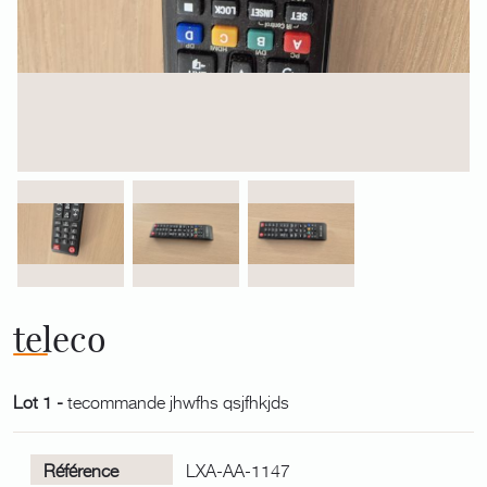
teleco
Lot 1 -
tecommande jhwfhs qsjfhkjds
Référence
LXA-AA-1147